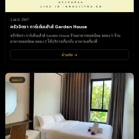
2 เม.ย. 2567
ครัวจิตรา การ์เด้นเฮ้าส์ Garden House
ครัวจิตรา การ์เด้นเฮ้าส์ Garden House ร้านอาหารยอดนิยม คลอง 5 ร้าน
อาหารยอดนิยม คลอง 5 ให้บริการเกี่ยวกับ อาหารเครื่องดื่
อ่านต่อ →
คลอง 5