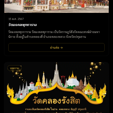
15 ม.ค. 2567
วัดมงคลพุกการาม
วัดมงคลพุกการาม วัดมงคลพุการาม เป็นวัดราษฎร์สังกัดคณะสงฆ์ฝ่ายมหา
นิกาย ตั้งอยู่ในตำบลคลองสี่ อำเภอคลองหลวง จังหวัดปทุมธาน
อ่านต่อ →
บทความ