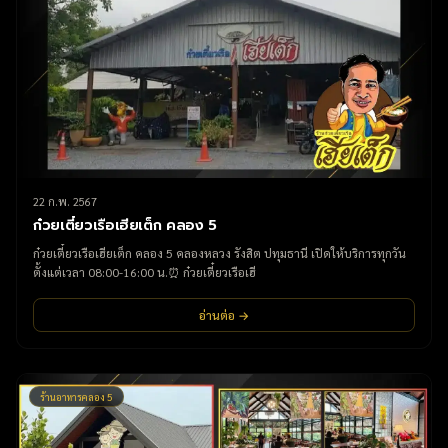
22 ก.พ. 2567
ก๋วยเตี๋ยวเรือเฮียเต็ก คลอง 5
ก๋วยเตี๋ยวเรือเฮียเต็ก คลอง 5 คลองหลวง รังสิต ปทุมธานี เปิดให้บริการทุกวัน
ตั้งแต่เวลา 08:00-16:00 น.⏰ ก๋วยเตี๋ยวเรือเฮี
อ่านต่อ →
ร้านอาหารคลอง 5