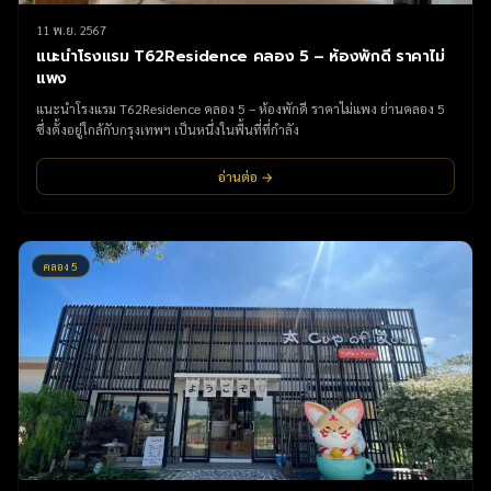
11 พ.ย. 2567
แนะนำโรงแรม T62Residence คลอง 5 – ห้องพักดี ราคาไม่
แพง
แนะนำโรงแรม T62Residence คลอง 5 – ห้องพักดี ราคาไม่แพง ย่านคลอง 5
ซึ่งตั้งอยู่ใกล้กับกรุงเทพฯ เป็นหนึ่งในพื้นที่ที่กำลัง
อ่านต่อ →
คลอง 5