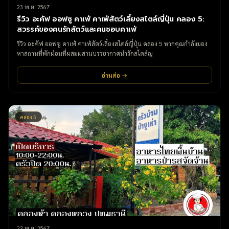
23 พ.ย. 2567
รีวิว อะคัฟ ออฟซู คาเฟ่ คาเฟ่สัตว์เลี้ยงสไตล์ญี่ปุ่น คลอง 5:
สวรรค์ของคนรักสัตว์และคนชอบคาเฟ่
รีวิว อะคัฟ ออฟซู คาเฟ่ คาเฟ่สัตว์เลี้ยงสไตล์ญี่ปุ่น คลอง 5 หากคุณกำลังมอง
หาสถานที่พักผ่อนที่ผสมผสานบรรยากาศน่ารักสไตล์ญ
อ่านต่อ →
คลอง 5
23 พ.ย. 2567