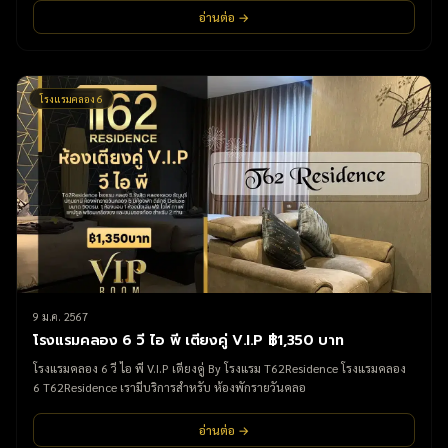
อ่านต่อ →
โรงแรมคลอง 6
9 ม.ค. 2567
โรงแรมคลอง 6 วี ไอ พี เตียงคู่ V.I.P ฿1,350 บาท
โรงแรมคลอง 6 วี ไอ พี V.I.P เตียงคู่ By โรงแรม T62Residence โรงแรมคลอง
6 T62Residence เรามีบริการสำหรับ ห้องพักรายวันคลอ
อ่านต่อ →