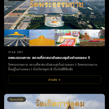
15 ม.ค. 2567
ดพระธรรมกาย: สถานที่ศาสนาอันสงบสุขในย่านคลอง 5
วัดพระธรรมกาย: สถานที่ศาสนาอันสงบสุขในย่านคลอง 5 วัดพระธรรมกาย
ตั้งอยู่ในย่านคลอง 5 จังหวัดปทุมธานี เป็นวัดที่มีชื่อเสีย
อ่านต่อ →
วัดคลองรังสิต