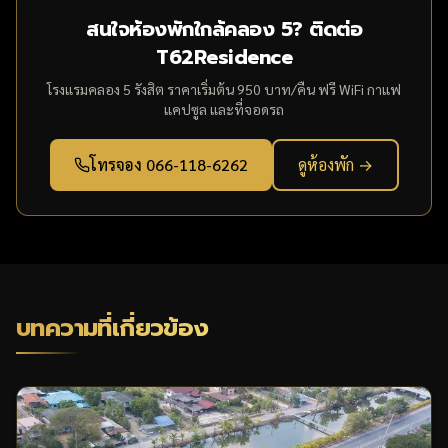
สนใจห้องพักใกล้คลอง 5? ติดต่อ
T62Residence
โรงแรมคลอง 5 รังสิต ราคาเริ่มต้น 950 บาท/คืน ฟรี WiFi กาแฟ
แคปซูล และที่จอดรถ
โทรจอง 066-118-6262
ดูห้องพัก →
บทความที่เกี่ยวข้อง