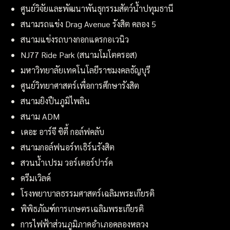
ศูนย์วิจัยและพัฒนาพันธุกรรมสัตว์น้ำปทุมธานี
สนามรถแข่ง Drag Avenue รังสิต คลอง 5
สนามแข่งรถบางกอกแดรกอเวนิว
NJ77 Ride Park (สนามโมโตครอส)
มหาวิทยาลัยเทคโนโลยีราชมงคลธัญบุรี
ศูนย์วิทยาศาสตร์เพื่อการศึกษารังสิต
สนามยิงปืนภูมิไพลิน
สนาม ADM
เดอะ อาร์จี ซิตี้ กอล์ฟคลับ
สนามกอล์ฟนอร์ทเธิร์นรังสิต
สวนน้ำเปรม วอร์เตอร์ปาร์ค
ดรีมเวิลด์
โรงพยาบาลธรรมศาสตร์เฉลิมพระเกียรติ
พิพิธภัณฑ์การเกษตรเฉลิมพระเกียรติ
การไฟฟ้าส่วนภูมิภาคอำเภอคลองหลวง