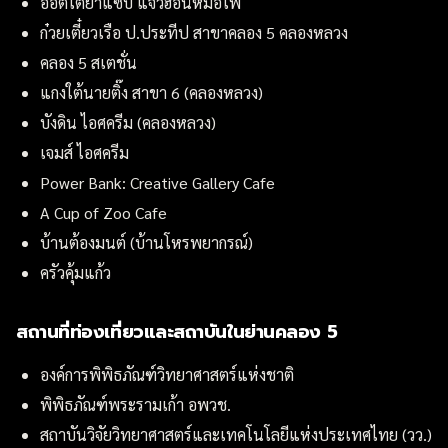
อ๊อตโต้ยำแซ่บ แจ๋วฮ้อนหม้อไฟ
ก๋วยเตี๋ยวเรือ ป.ประทีป สาขาคลอง 5 คลองหลวง
คลอง 5 สเตชั่น
แกงใต้นายติ๊ง สาขา 6 (คลองหลวง)
บังดิน ไอศครีม (คลองหลวง)
เจมส์ ไอศครีม
Power Bank: Creative Gallery Cafe
A Cup of Zoo Cafe
บ้านต้องมนต์ (บ้านโหรพยากรณ์)
ครัวคุ้มแก้ว
สถานที่ท่องเที่ยวและสถาบันในย่านคลอง 5
องค์การพิพิธภัณฑ์วิทยาศาสตร์แห่งชาติ
พิพิธภัณฑ์พระรามเก้า อพวช.
สถาบันวิจัยวิทยาศาสตร์และเทคโนโลยีแห่งประเทศไทย (วว.)