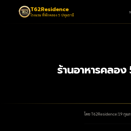
T62Residence
โรงแรม ที่พักคลอง 5 ปทุมธานี
ร้านอาหารคลอง 
โดย
T62Residence
|
19 กุมภ