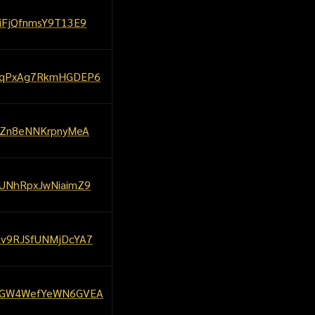
ZiFjQfnmsY9T13E9
/ohqPxAg7RkmHGDEP6
fbZn8eNNKrpnyMeA
4hUNhRpxJwNiaimZ9
HKv9RJSfUNMjDcYA7
/1bGW4WefYeWN6GVEA