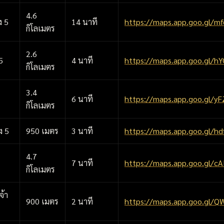
4.6
ง 5
14 นาที
https://maps.app.goo.gl/
กิโลเมตร
2.6
5
4 นาที
https://maps.app.goo.gl/
กิโลเมตร
3.4
6 นาที
https://maps.app.goo.gl/y
กิโลเมตร
ง 5
950 เมตร
3 นาที
https://maps.app.goo.gl/
4.7
7 นาที
https://maps.app.goo.gl/c
กิโลเมตร
จ้า
900 เมตร
2 นาที
https://maps.app.goo.gl/