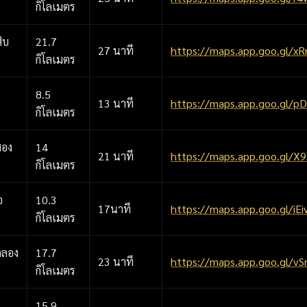
กิโลเมตร
ิบ
21.7
27 นาที
https://maps.app.goo.gl/x
กิโลเมตร
8.5
13 นาที
https://maps.app.goo.gl
กิโลเมตร
สอง
14
21 นาที
https://maps.app.goo.gl/
กิโลเมตร
อ
10.3
17นาที
https://maps.app.goo.gl/iE
กิโลเมตร
 คลอง
17.7
23 นาที
https://maps.app.goo.gl/v
กิโลเมตร
15.9