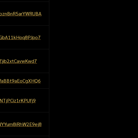
mfoznBnR5arYWRUBA
hYGbA11kHoq8PJpo7
FZjib2xtCavwKwd7
hdfaBBt9aEoCgXHQ6
ANTjPCiz1rKPUfj9
QWYYum8iRhW2E9ej8