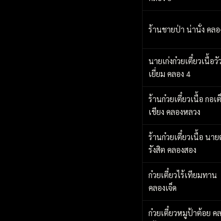
ร้านชายป่า น่านั่ง คลอ
นายเก่งก๋วยเตี๋ยวเนื้อว
เยี่ยม คลอง 4
ร้านก๋วยเตี๋ยวเนื้อ กอเต
เชียง คลองหลวง
ร้านก๋วยเตี๋ยวเนื้อ นาย
รังสิต คลองสอง
ก๋วยเตี๋ยวไร้เทียมทาน
คลองเจ็ด
ก๋วยเตี๋ยวหมูป้าต้อย ค