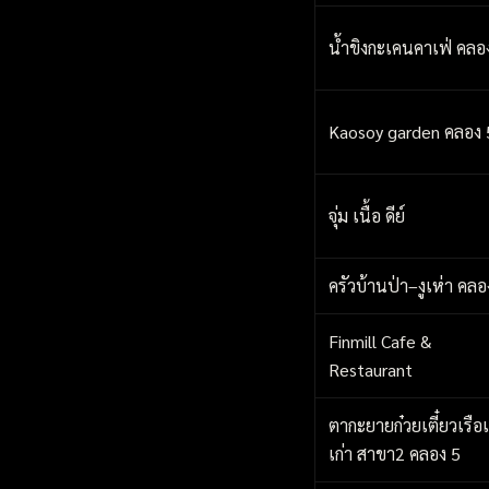
น้ำขิงกะเคนคาเฟ่ คลอ
Kaosoy garden คลอง 
จุ่ม เนื้อ ดีย์
ครัวบ้านป่า–งูเห่า คลอ
Finmill Cafe &
Restaurant
ตากะยายก๋วยเตี๋ยวเรือเ
เก่า สาขา2 คลอง 5