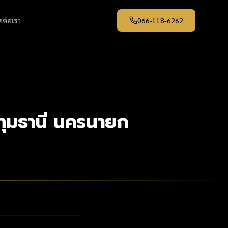
ดต่อเรา
066-118-6262
ทุมธานี นครนายก