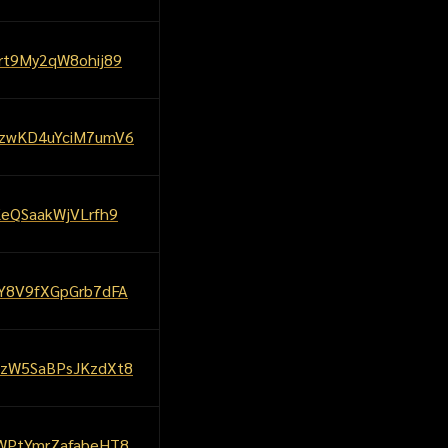
Zrt9My2qW8ohij89
cXzwKD4uYciM7umV6
iKeQSaakWjVLrfh9
9gY8V9fXGpGrb7dFA
PZzW5SaBPsJKzdXt8
r4WPtYmrZafabeHT8