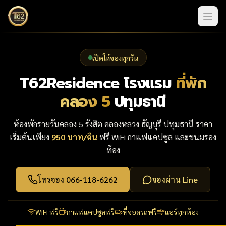
เปิดให้จองทุกวัน
T62Residence โรงแรม
ที่พัก
คลอง 5
ปทุมธานี
ห้องพักรายวันคลอง 5 รังสิต คลองหลวง ธัญบุรี ปทุมธานี ราคา
เริ่มต้นเพียง
950 บาท/คืน
ฟรี WiFi กาแฟแคปซูล และขนมรอง
ท้อง
โทรจอง 066-118-6262
จองผ่าน Line
WiFi ฟรี
กาแฟแคปซูลฟรี
ที่จอดรถฟรี
แอร์ทุกห้อง