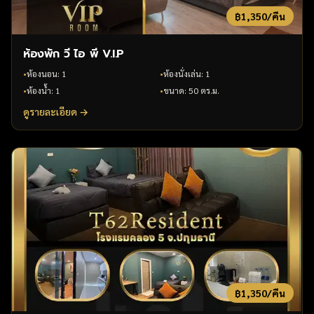
฿
1,350
/คืน
ห้องพัก วี ไอ พี V.I.P
•
ห้องนอน
:
1
•
ห้องนั่งเล่น
:
1
•
ห้องน้ำ
:
1
•
ขนาด
:
50 ตร.ม.
ดูรายละเอียด →
฿
1,350
/คืน