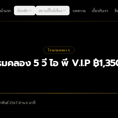
หน้าแรก
ห้องพัก
สถานที่ใกล้เคียง
บทความ
เกี่ยวกับเรา
ติ
โรงแรมคลอง 5
มคลอง 5 วี ไอ พี V.I.P ฿1,3
าพันธ์ 2567
|
อ่าน
6
นาที