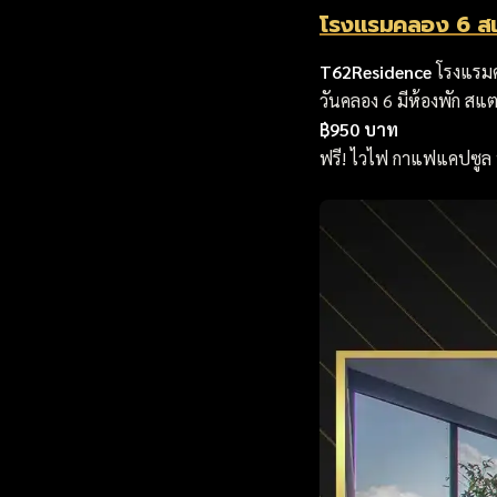
โรงแรมคลอง 6 ส
T62Residence
โรงแรมคล
วันคลอง 6 มีห้องพัก สแ
฿950 บาท
ฟรี! ไวไฟ กาแฟแคปซูล 