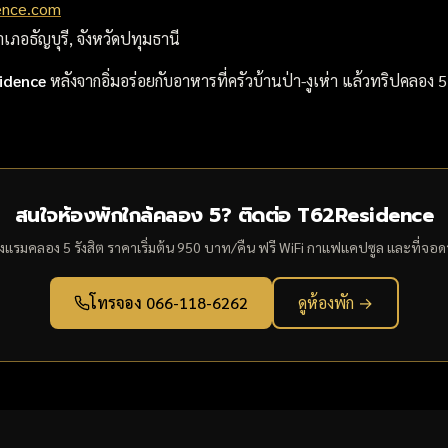
ence.com
เภอธัญบุรี, จังหวัดปทุมธานี
idence
หลังจากอิ่มอร่อยกับอาหารที่ครัวบ้านป่า-งูเห่า แล้วทริปคลอ
สนใจห้องพักใกล้คลอง 5? ติดต่อ T62Residence
งแรมคลอง 5 รังสิต ราคาเริ่มต้น 950 บาท/คืน ฟรี WiFi กาแฟแคปซูล และที่จอ
โทรจอง 066-118-6262
ดูห้องพัก →