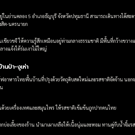
้งอยู่ในย่านคลอง 5 อำเภอธัญบุรี จังหวัดปทุมธานี สามารถเดินทางได้สะ
ังสิต-นครนายก
สวนเขียวขจี ให้ความรู้สึกเหมือนอยู่ท่ามกลางธรรมชาติ มีพื้นที่กว้างขวางแ
างแจ้งใต้ร่มเงาไม้ใหญ่
านป่า-งูเห่า
ิร์ฟอาหารไทยพื้นบ้านที่ปรุงด้วยวัตถุดิบสดใหม่และรสชาติจัดจ้าน นอกจา
าน
น่นด้วยเครื่องเทศและสมุนไพร ให้รสชาติเข้มข้นถูกปากคนไทย
กบ่อเลี้ยงของร้าน นำมาเผาเกลือให้เนื้อนุ่มและหอม ทานคู่กับน้ำจิ้มรส