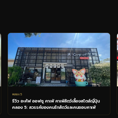
คลอง 5
รีวิว อะคัฟ ออฟซู คาเฟ่ คาเฟ่สัตว์เลี้ยงสไตล์ญี่ปุ่น
คลอง 5: สวรรค์ของคนรักสัตว์และคนชอบคาเฟ่