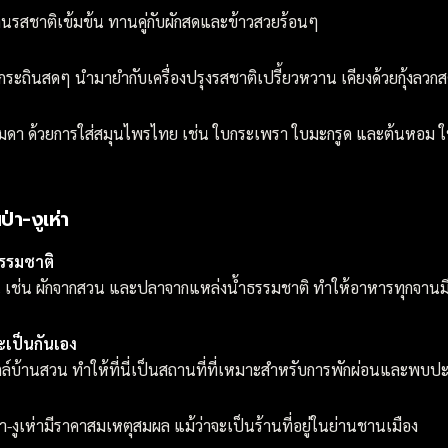
ลนรสชาติเข้มข้น ทานคู่กับผักสดและข้าวสวยร้อนๆ
อดกระถินสดๆ นำมายำกับเครื่องปรุงรสชาติเปรี้ยวหวาน เคียงด้วยกุ้งลวก
รรมดา ด้วยการใส่สมุนไพรไทย เช่น ใบกระเพรา ใบมะกรูด และต้นหอม
่า-งูเห่า
ธรรมชาติ
งถิ่น เช่น ผักจากสวน และปลาจากแหล่งน้ำธรรมชาติ ทำให้อาหารทุกจาน
เป็นกันเอง
ล์บ้านสวน ทำให้ที่นี่เป็นสถานที่ที่เหมาะสำหรับการพักผ่อนและพบปะ
-งูเห่ามีราคาสมเหตุสมผล แม้ว่าจะเป็นร้านที่อยู่ในย่านชานเมือง