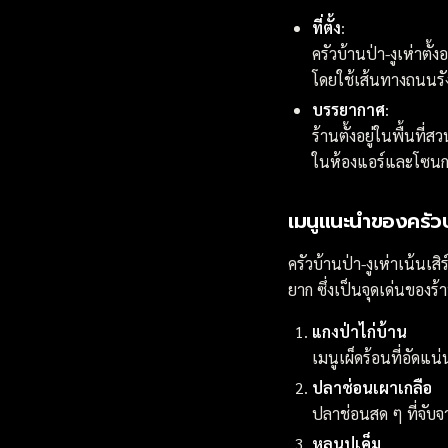
ที่ตั้ง
:
ครัวบ้านป่า-งูเห่าตั
โดยใช้เส้นทางถนนร
บรรยากาศ
:
ร้านตั้งอยู่ในพื้นที่
ในห้องแอร์และโซนกล
เมนูแนะนำของครัวบ้
ครัวบ้านป่า-งูเห่าเน้นเส
ยาก ซึ่งเป็นจุดเด่นของร้
แกงป่าไก่บ้าน
เมนูเผ็ดร้อนที่อัดแ
ปลาช่อนเผาเกลือ
ปลาช่อนสด ๆ ที่จับจา
หลนปูเค็ม