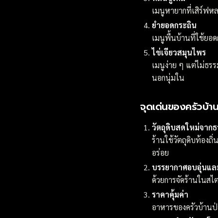
เมนูหายากที่เสิร์ฟห
ยำยอดกระถิน
เมนูพื้นบ้านที่ใช้ย
ไข่เจียวสมุนไพร
เมนูง่าย ๆ แต่ไม่ธ
นอกนุ่มใน
จุดเด่นของครัวบ้านป
วัตถุดิบสดใหม่จาก
ร้านใช้วัตถุดิบท้อ
อร่อย
บรรยากาศอบอุ่นและ
ด้วยการจัดร้านในสไต
ราคาคุ้มค่า
อาหารของครัวบ้านป่า